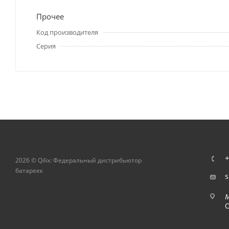
Прочее
Код производителя
Серия
+
2026 © Qilix: Федеральный дистрибьютор
батареек
s
О