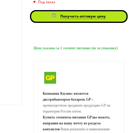
Под заказ
Получить оптовую цену
Цена указана за 1 элемент питания (не за упаковку)
Компания Киликс является
дистрибьютором батареек GP
с
преимуществом продавать продукцию GP на
территории России оптом.
Купить элементы питания GP вы можете,
направив на нашу почту из раздела
контактов
Ваши реквизиты и наименование