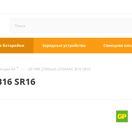
е батарейки
Зарядные устройства
Свинцово кис
—
яторы АА
GP HR6 2700mah 270AAHC-B16 SR16
16 SR16