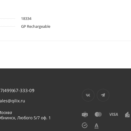
18334
GP Rechargeable
7(499)67-333-09
ales@qilix.ru
Москва
бнинск, Любого 5/7 оф. 1