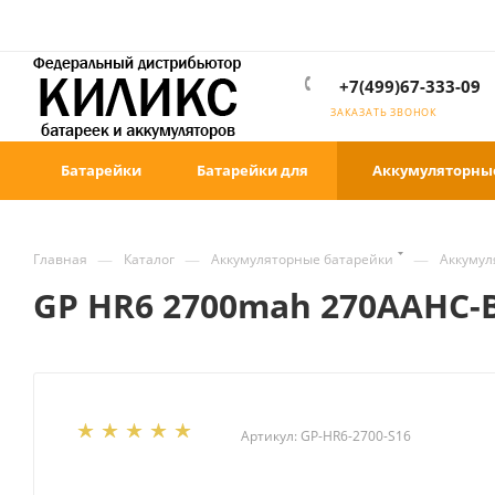
+7(499)67-333-09
ЗАКАЗАТЬ ЗВОНОК
Батарейки
Батарейки для
Аккумуляторны
—
—
—
Главная
Каталог
Аккумуляторные батарейки
Аккумул
GP HR6 2700mah 270AAHC-B
Артикул:
GP-HR6-2700-S16