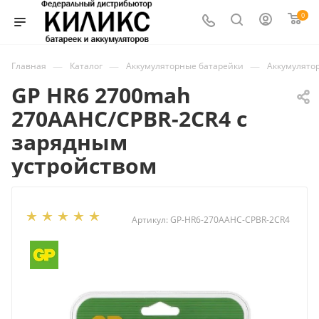
0
—
—
—
Главная
Каталог
Аккумуляторные батарейки
Аккумулято
GP HR6 2700mah
270AAHC/CPBR-2CR4 с
зарядным
устройством
Артикул:
GP-HR6-270AAHC-CPBR-2CR4