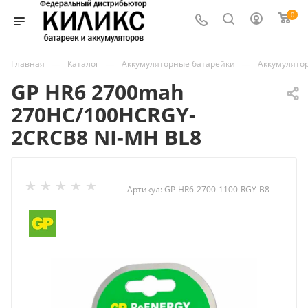
0
—
—
—
Главная
Каталог
Аккумуляторные батарейки
Аккумулято
GP HR6 2700mah
270HC/100HCRGY-
2CRCB8 NI-MH BL8
Артикул:
GP-HR6-2700-1100-RGY-B8