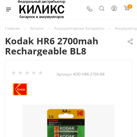
0
—
—
—
Главная
Каталог
Аккумуляторные батарейки
Аккумулято
Kodak HR6 2700mah
Rechargeable BL8
Артикул:
KOD-HR6-2700-B8