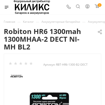
0
—
—
—
Главная
Каталог
Аккумуляторные батарейки
Аккумулято
Robiton HR6 1300mah
1300MHAA-2 DECT NI-
MH BL2
Артикул:
RBT-HR6-1300-B2-DECT