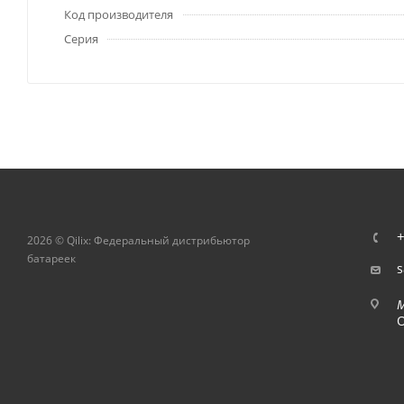
Код производителя
Серия
+
2026 © Qilix: Федеральный дистрибьютор
батареек
s
О