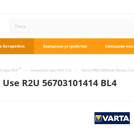
е батарейки
Зарядные устройства
Свинцово кис
—
—
яторы ААА
Аккумуляторы ААА 1,5v
Varta HR03 800mah Ready 2 U
 Use R2U 56703101414 BL4