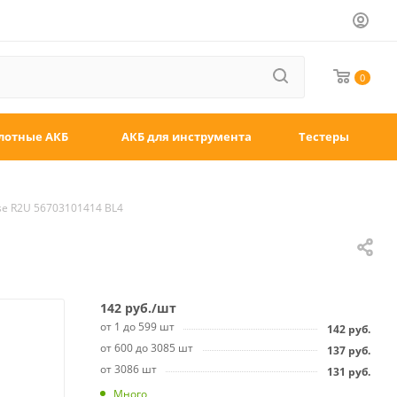
0
лотные АКБ
АКБ для инструмента
Тестеры
se R2U 56703101414 BL4
142
руб.
/шт
от 1 до 599 шт
142
руб.
от 600 до 3085 шт
137
руб.
от 3086 шт
131
руб.
Много