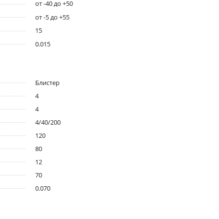
от -40 до +50
от -5 до +55
15
0.015
Блистер
4
4
4/40/200
120
80
12
70
0.070