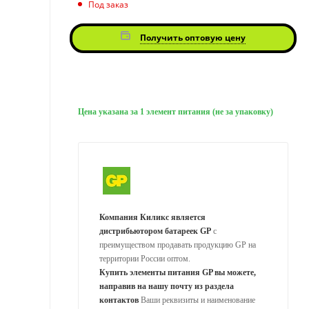
Под заказ
Получить оптовую цену
Цена указана за 1 элемент питания (не за упаковку)
Компания Киликс является
дистрибьютором батареек GP
с
преимуществом продавать продукцию GP на
территории России оптом.
Купить элементы питания GP вы можете,
направив на нашу почту из раздела
контактов
Ваши реквизиты и наименование