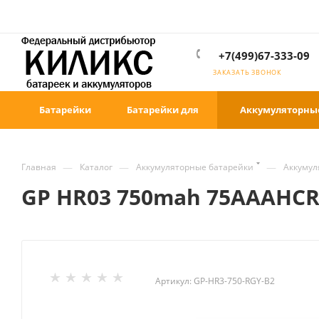
+7(499)67-333-09
ЗАКАЗАТЬ ЗВОНОК
Батарейки
Батарейки для
Аккумуляторны
—
—
—
Главная
Каталог
Аккумуляторные батарейки
Аккумул
GP HR03 750mah 75AAAHCR
Артикул:
GP-HR3-750-RGY-B2