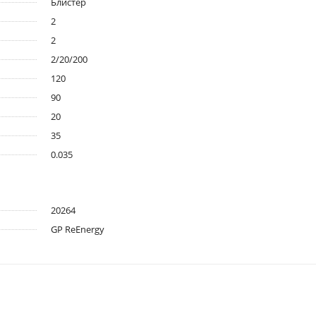
Блистер
2
2
2/20/200
120
90
20
35
0.035
20264
GP ReEnergy