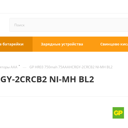
е батарейки
Зарядные устройства
Свинцово кис
—
яторы ААА
GP HR03 750mah 75AAAHCRGY-2CRCB2 NI-MH BL2
GY-2CRCB2 NI-MH BL2