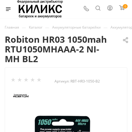
0
—
—
—
Главная
Каталог
Аккумуляторные батарейки
Аккумулято
Robiton HR03 1050mah
RTU1050MHAAA-2 NI-
MH BL2
Артикул:
RBT-HR3-1050-B2