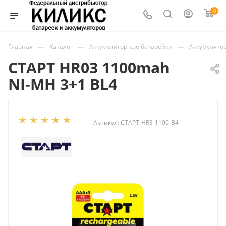
0
—
—
—
Главная
Каталог
Аккумуляторные батарейки
Аккумулято
СТАРТ HR03 1100mah
NI-MH 3+1 BL4
Артикул:
СТАРТ-HR3-1100-B4