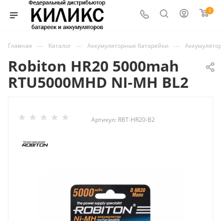
0
—
—
—
Главная
Каталог
Аккумуляторные батарейки
Аккумулято
Robiton HR20 5000mah
RTU5000MHD NI-MH BL2
Артикул:
RBT-HR20-B2