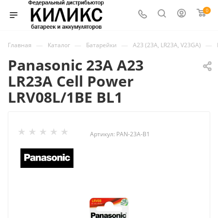
0
—
—
—
—
Главная
Каталог
Батарейки
A23 (23A, LR23A, V23GA)
Panasonic 23A A23
LR23A Cell Power
LRV08L/1BE BL1
Артикул:
PAN-23A-B1