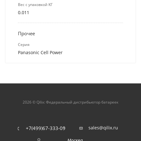
Вес с упаковкой КГ
0.011
Прочее
Серия
Panasonic Cell Power
2026 © Qilix: Федеральный дистрибьютор батареек
sales@qilix.ru
+7(499)67-333-09
Москва