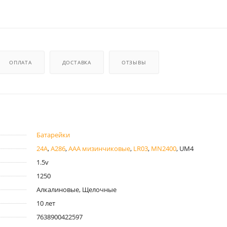
ОПЛАТА
ДОСТАВКА
ОТЗЫВЫ
Батарейки
24A
,
A286
,
AAA мизинчиковые
,
LR03
,
MN2400
, UM4
1.5v
1250
Алкалиновые, Щелочные
10 лет
7638900422597