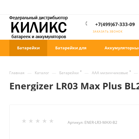
+7(499)67-333-09
ЗАКАЗАТЬ ЗВОНОК
Батарейки
Батарейки для
Аккумуляторны
—
—
—
—
Главная
Каталог
Батарейки
ААА мизинчиковые
Energizer LR03 Max Plus BL
Артикул:
ENER-LR3-MAXI-B2