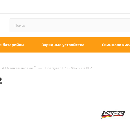
е батарейки
Зарядные устройства
Свинцово кис
—
ААА алкалиновые
Energizer LR03 Max Plus BL2
2