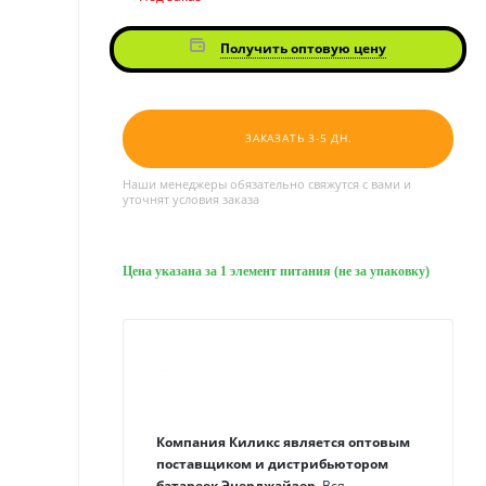
Получить оптовую цену
ЗАКАЗАТЬ 3-5 ДН.
Наши менеджеры обязательно свяжутся с вами и
уточнят условия заказа
Цена указана за 1 элемент питания (не за упаковку)
Компания Киликс является оптовым
поставщиком и дистрибьютором
батареек Энерджайзер.
Вся