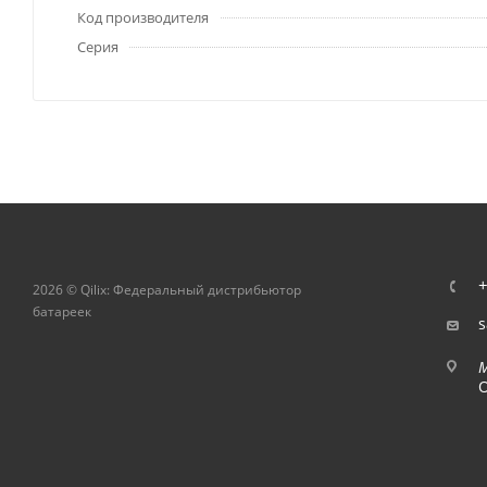
Код производителя
Серия
+
2026 © Qilix: Федеральный дистрибьютор
батареек
s
О