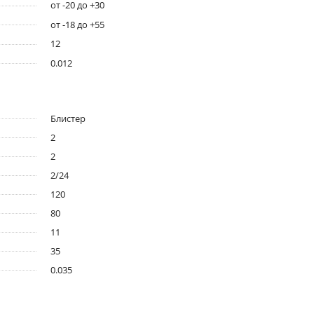
от -20 до +30
от -18 до +55
12
0.012
Блистер
2
2
2/24
120
80
11
35
0.035