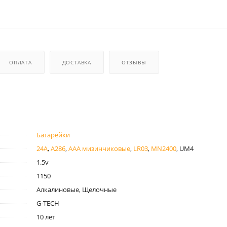
ОПЛАТА
ДОСТАВКА
ОТЗЫВЫ
Батарейки
24A
,
A286
,
AAA мизинчиковые
,
LR03
,
MN2400
, UM4
1.5v
1150
Алкалиновые, Щелочные
G-TECH
10 лет