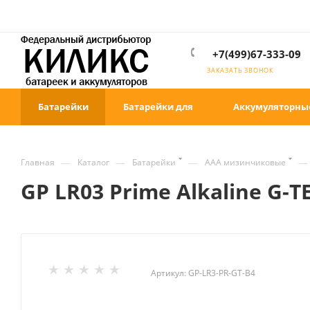
+7(499)67-333-09
ЗАКАЗАТЬ ЗВОНОК
Батарейки
Батарейки для
Аккумуляторны
—
—
—
—
Главная
Каталог
Батарейки
ААА мизинчиковые
GP LR03 Prime Alkaline G-
Артикул:
GP-LR3-PR-GT-B4