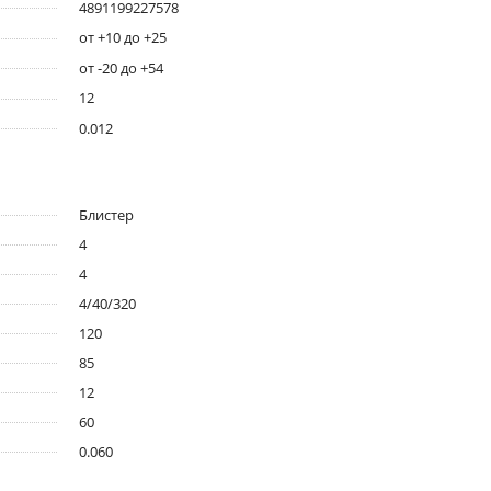
4891199227578
от +10 до +25
от -20 до +54
12
0.012
Блистер
4
4
4/40/320
120
85
12
60
0.060