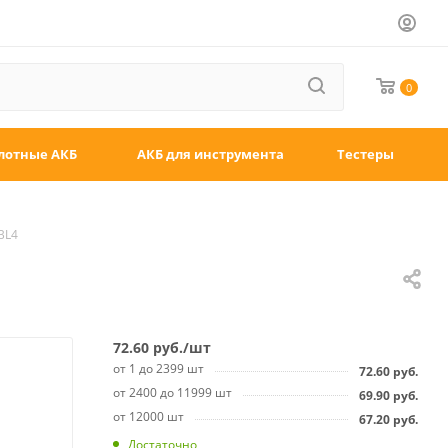
0
лотные АКБ
АКБ для инструмента
Тестеры
BL4
72.60
руб.
/шт
от 1 до 2399 шт
72.60
руб.
от 2400 до 11999 шт
69.90
руб.
от 12000 шт
67.20
руб.
Достаточно