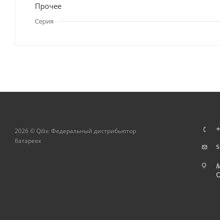
Прочее
Серия
+
2026 © Qilix: Федеральный дистрибьютор
батареек
s
О