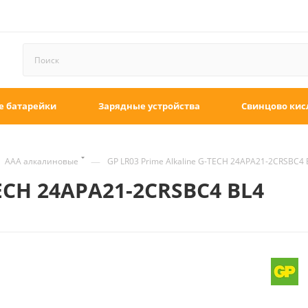
е батарейки
Зарядные устройства
Свинцово кис
—
ААА алкалиновые
GP LR03 Prime Alkaline G-TECH 24APA21-2CRSBC4 
TECH 24APA21-2CRSBC4 BL4