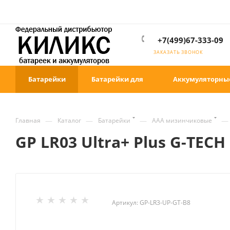
+7(499)67-333-09
ЗАКАЗАТЬ ЗВОНОК
Батарейки
Батарейки для
Аккумуляторны
—
—
—
—
Главная
Каталог
Батарейки
ААА мизинчиковые
GP LR03 Ultra+ Plus G-TEC
Артикул:
GP-LR3-UP-GT-B8