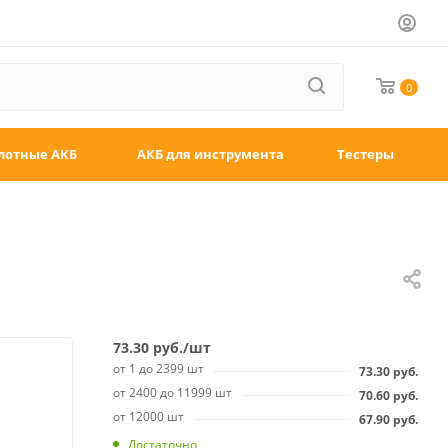
0
лотные АКБ
АКБ для инструмента
Тестеры
73.30
руб.
/шт
от 1 до 2399 шт
73.30
руб.
от 2400 до 11999 шт
70.60
руб.
от 12000 шт
67.90
руб.
Достаточно