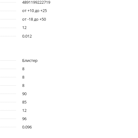
4891199222719
от +10 до +25
от -18 до +50
12
0.012
Блистер
8
8
8
90
85
12
96
0.096