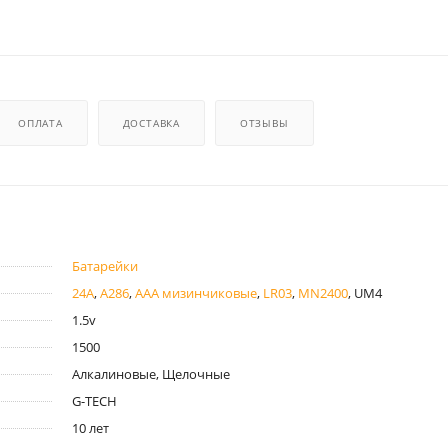
ОПЛАТА
ДОСТАВКА
ОТЗЫВЫ
Батарейки
24A
,
A286
,
AAA мизинчиковые
,
LR03
,
MN2400
, UM4
1.5v
1500
Алкалиновые, Щелочные
G-TECH
10 лет