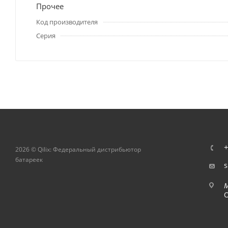
Прочее
Код производителя
Серия
+
2026 © Qilix: Федеральный дистрибьютор
батареек
s
О