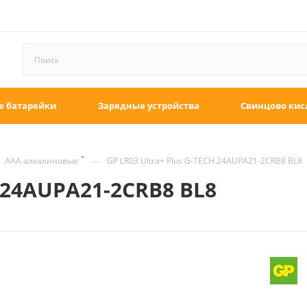
е батарейки
Зарядные устройства
Свинцово кис
—
ААА алкалиновые
GP LR03 Ultra+ Plus G-TECH 24AUPA21-2CRB8 BL8
H 24AUPA21-2CRB8 BL8