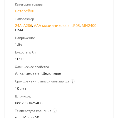
Категория товара
Батарейки
Типоразмер
24A
,
A286
,
AAA мизинчиковые
,
LR03
,
MN2400
,
UM4
Напряжение
1.5v
Емкость, мАч
1050
Химическое свойство
Алкалиновые, Щелочные
Срок хранения, лет/циклов заряда
?
10 лет
Штрихкод
0887930425406
Температура хранения
?
от +10 до +25