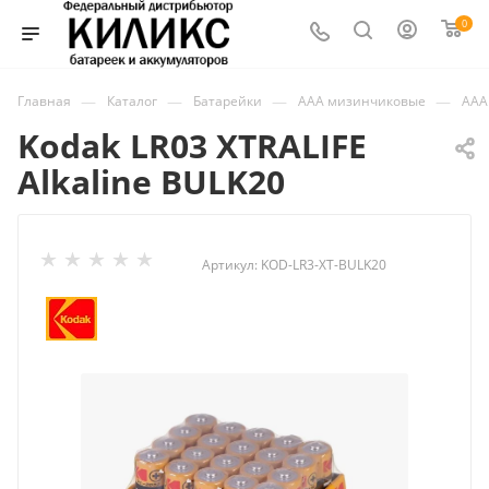
0
—
—
—
—
Главная
Каталог
Батарейки
ААА мизинчиковые
ААА
Kodak LR03 XTRALIFE
Alkaline BULK20
Артикул:
KOD-LR3-XT-BULK20