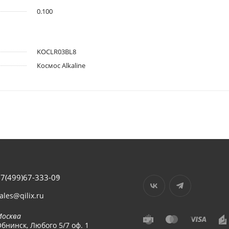
0.100
KOCLR03BL8
Космос Alkaline
7(499)67-333-09
ales@qilix.ru
Москва
бнинск, Любого 5/7 оф. 1