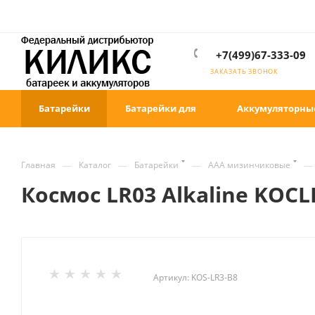
+7(499)67-333-09
ЗАКАЗАТЬ ЗВОНОК
Батарейки
Батарейки для
Аккумуляторны
—
—
—
—
Главная
Каталог
Батарейки
ААА мизинчиковые
Космос LR03 Alkaline KOCL
Артикул:
KOS-LR3-B8