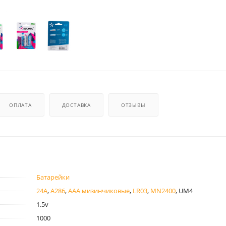
ОПЛАТА
ДОСТАВКА
ОТЗЫВЫ
Батарейки
24A
,
A286
,
AAA мизинчиковые
,
LR03
,
MN2400
, UM4
1.5v
1000