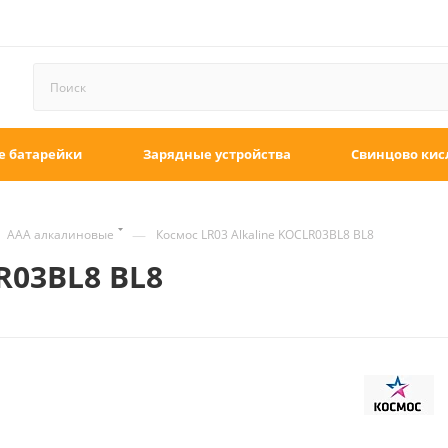
е батарейки
Зарядные устройства
Свинцово кис
—
ААА алкалиновые
Космос LR03 Alkaline KOCLR03BL8 BL8
R03BL8 BL8