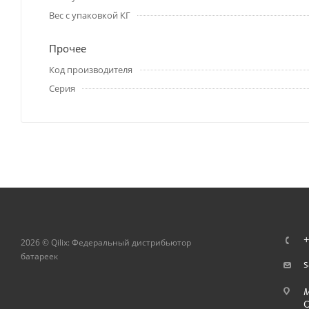
Вес с упаковкой КГ
Прочее
Код производителя
Серия
+
2026 © Qilix: Федеральный дистрибьютор
батареек
s
О