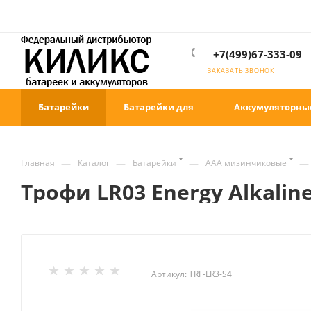
+7(499)67-333-09
ЗАКАЗАТЬ ЗВОНОК
Батарейки
Батарейки для
Аккумуляторны
—
—
—
—
Главная
Каталог
Батарейки
ААА мизинчиковые
Трофи LR03 Energy Alkalin
Артикул:
TRF-LR3-S4