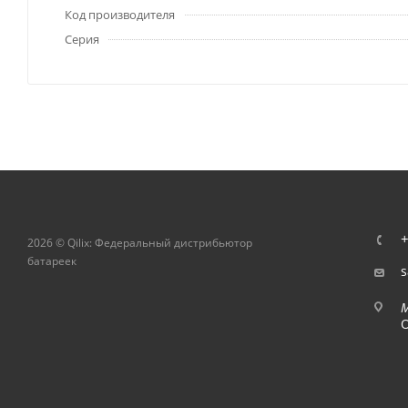
Код производителя
Серия
+
2026 © Qilix: Федеральный дистрибьютор
батареек
s
О