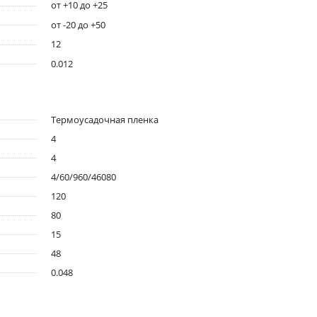
от +10 до +25
от -20 до +50
12
0.012
Термоусадочная пленка
4
4
4/60/960/46080
120
80
15
48
0.048