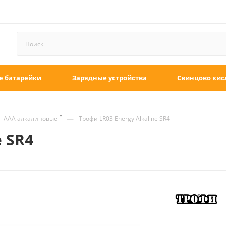
е батарейки
Зарядные устройства
Свинцово кис
—
ААА алкалиновые
Трофи LR03 Energy Alkaline SR4
e SR4