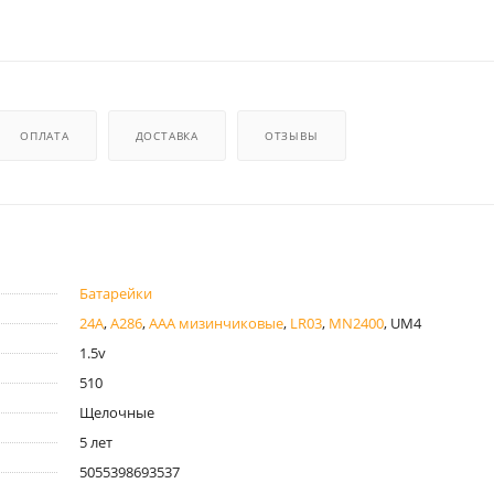
ОПЛАТА
ДОСТАВКА
ОТЗЫВЫ
Батарейки
24A
,
A286
,
AAA мизинчиковые
,
LR03
,
MN2400
, UM4
1.5v
510
Щелочные
5 лет
5055398693537