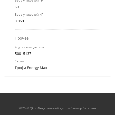
Вес с упаковкой ГР
60
Вес с упаковкой КГ
0.060
Прочее
Код производителя
Б0015137
Серия
Трофи Energy Max
2026 © Qilix: Федеральный дистрибьютор батареек