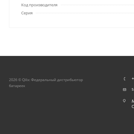
Код производителя
Серия
+
2026 © Qilix: Федеральный дистрибьютор
батареек
s
О