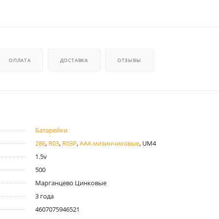
ОПЛАТА
ДОСТАВКА
ОТЗЫВЫ
Батарейки
286
,
R03
,
R03P
,
AAA мизинчиковые
, UM4
1.5v
500
Марганцево Цинковые
3 года
4607075946521