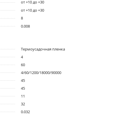
от +10 до +30
от +10 до +30
8
0.008
Термоусадочная пленка
4
60
4/60/1200/18000/90000
45
45
11
32
0.032