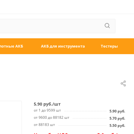
лотные АКБ
АКБ для инструмента
Тестеры
5.90
руб.
/шт
от 1 до 9599 шт
5.90
руб.
от 9600 до 88182 шт
5.70
руб.
от 88183 шт
5.50
руб.