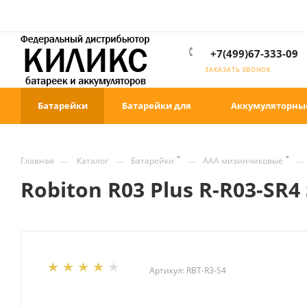
+7(499)67-333-09
ЗАКАЗАТЬ ЗВОНОК
Батарейки
Батарейки для
Аккумуляторны
—
—
—
—
Главная
Каталог
Батарейки
ААА мизинчиковые
Robiton R03 Plus R-R03-SR4
Артикул:
RBT-R3-S4