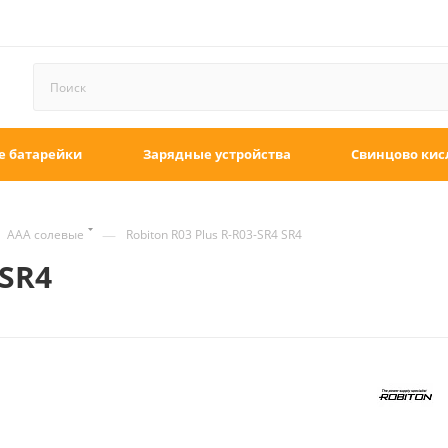
е батарейки
Зарядные устройства
Свинцово кис
—
ААА солевые
Robiton R03 Plus R-R03-SR4 SR4
 SR4