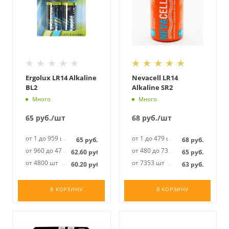
Ergolux LR14 Alkaline
Nevacell LR14
BL2
Alkaline SR2
Много
Много
65
руб.
/шт
68
руб.
/шт
от 1 до 959 шт
от 1 до 479 шт
65
руб.
68
руб.
от 960 до 4799 шт
от 480 до 7352 шт
62.60
руб.
65
руб.
от 4800 шт
от 7353 шт
60.20
руб.
63
руб.
В КОРЗИНУ
В КОРЗИНУ