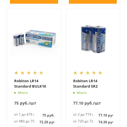
Robiton LR14
Robiton LR14
Standard BULK10
Standard SR2
Много
Много
75
руб.
/шт
77.10
руб.
/шт
от 1 до 479 шт
от 2 до 719 шт
75
руб.
77.10
руб.
от 480 до 7502 шт
от 720 до 7298 шт
72.20
руб.
74.30
руб.