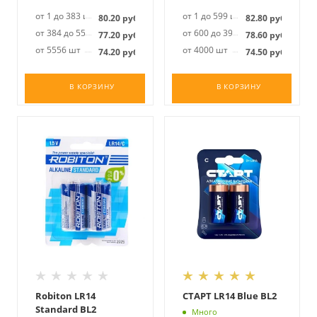
от 1 до 383 шт
от 1 до 599 шт
80.20
руб.
82.80
руб.
от 384 до 5555 шт
от 600 до 3999 шт
77.20
руб.
78.60
руб.
от 5556 шт
от 4000 шт
74.20
руб.
74.50
руб.
В КОРЗИНУ
В КОРЗИНУ
Robiton LR14
СТАРТ LR14 Blue BL2
Standard BL2
Много