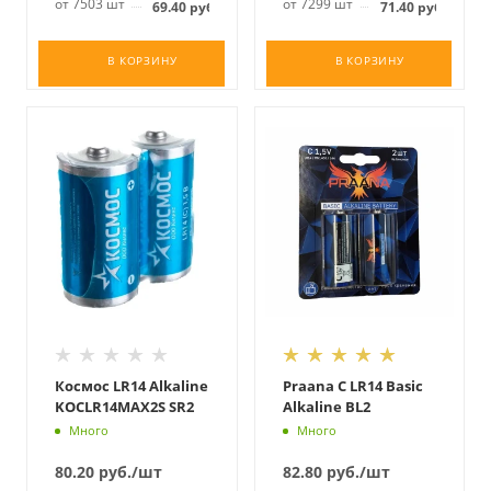
от 7503 шт
от 7299 шт
69.40
руб.
71.40
руб.
В КОРЗИНУ
В КОРЗИНУ
Космос LR14 Alkaline
Praana C LR14 Basic
KOCLR14MAX2S SR2
Alkaline BL2
Много
Много
80.20
руб.
/шт
82.80
руб.
/шт