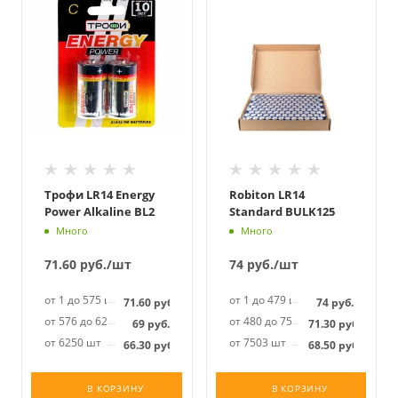
Трофи LR14 Energy
Robiton LR14
Power Alkaline BL2
Standard BULK125
Много
Много
71.60
руб.
/шт
74
руб.
/шт
от 1 до 575 шт
от 1 до 479 шт
71.60
руб.
74
руб.
от 576 до 6249 шт
от 480 до 7502 шт
69
руб.
71.30
руб.
от 6250 шт
от 7503 шт
66.30
руб.
68.50
руб.
В КОРЗИНУ
В КОРЗИНУ