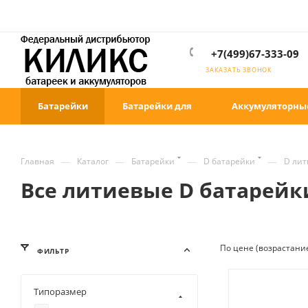
+7(499)67-333-09
ЗАКАЗАТЬ ЗВОНОК
Батарейки
Батарейки для
Аккумуляторны
—
—
—
—
Главная
Каталог
Батарейки
D батарейки
D ли
Все литиевые D батарейк
По цене (возрастани
ФИЛЬТР
Типоразмер