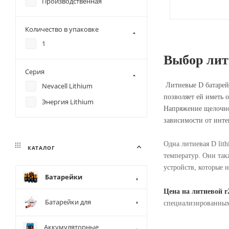
Производственная
Количество в упаковке
1
Выбор лит
Серия
Nevacell Lithium
Литиевые D батарейк
позволяет ей иметь 
Энергия Lithium
Напряжение щелочной
зависимости от инте
Одна литиевая D lit
КАТАЛОГ
температур. Они так
устройств, которые 
Батарейки
Цена на литиевой r2
Батарейки для
специализированных
Аккумуляторные