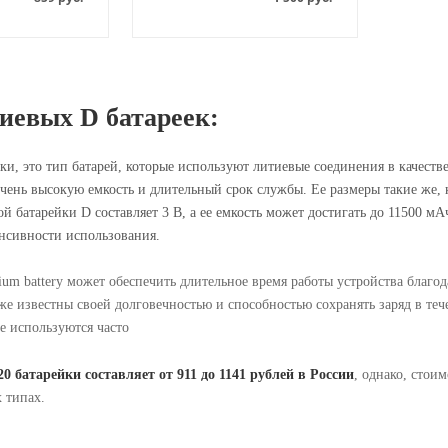
иевых D батареек:
и, это тип батарей, которые используют литиевые соединения в качеств
очень высокую емкость и длительный срок службы. Ее размеры такие же, к
 батарейки D составляет 3 В, а ее емкость может достигать до 11500 мАч
нсивности использования.
hium battery может обеспечить длительное время работы устройства благо
же известны своей долговечностью и способностью сохранять заряд в теч
не используются часто
0 батарейки составляет от 911 до 1141 рублей в России
, однако, стои
 типах.