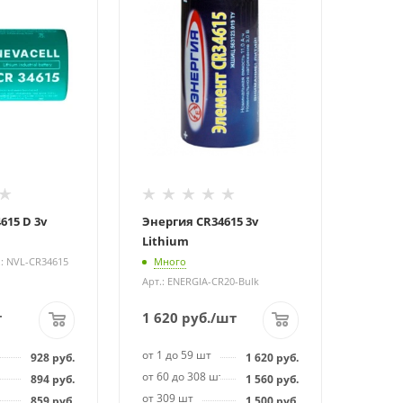
615 D 3v
Энергия CR34615 3v
Lithium
.: NVL-CR34615
Много
Арт.: ENERGIA-CR20-Bulk
т
1 620
руб.
/шт
от 1 до 59 шт
928
руб.
1 620
руб.
т
от 60 до 308 шт
894
руб.
1 560
руб.
от 309 шт
859
руб.
1 500
руб.