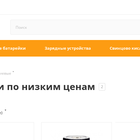
е батарейки
Зарядные устройства
Свинцово кис
тиевые
и по низким ценам
2
е)