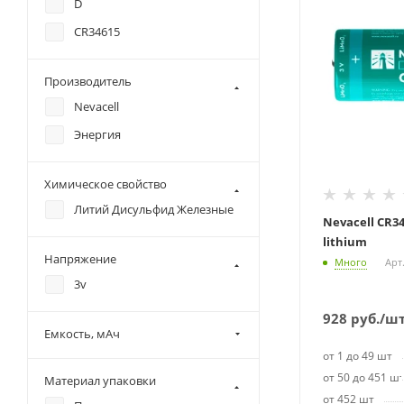
D
СR34615
Производитель
Nevacell
Энергия
Химическое свойство
Литий Дисульфид Железные
Nevacell CR34
lithium
Напряжение
Много
Арт
3v
928
руб.
/ш
Емкость, мАч
от 1 до 49 шт
от 50 до 451 ш
Материал упаковки
от 452 шт