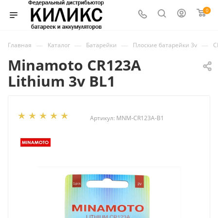
0
—
—
—
—
Главная
Каталог
Батарейки
Плоские батарейки 3v
C
Minamoto CR123A
Lithium 3v BL1
Артикул:
MNM-CR123A-B1