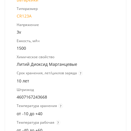
Типоразмер
CR123A
Напряжение
3v
Емкость, мАч
1500
Химическое свойство
Литий Диоксид Марганцевые
Срок хранения, лет/циклов заряда
?
10 лет
Штрихкод
4607167243668
Температура хранения
?
от -10 до +40
Температура рабочая
?
от -40 до +60