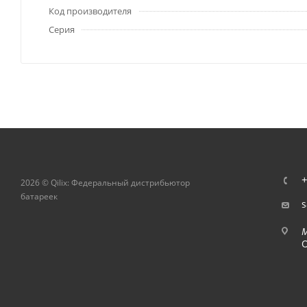
Код производителя
Серия
+
2026 © Qilix: Федеральный дистрибьютор
батареек
s
О