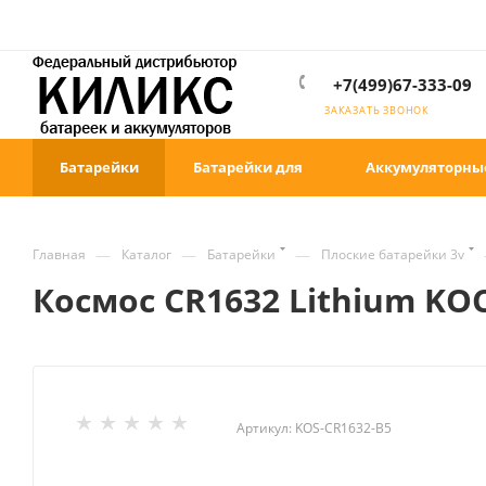
+7(499)67-333-09
ЗАКАЗАТЬ ЗВОНОК
Батарейки
Батарейки для
Аккумуляторны
—
—
—
Главная
Каталог
Батарейки
Плоские батарейки 3v
Космос CR1632 Lithium KO
Артикул:
KOS-CR1632-B5