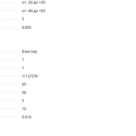
от -20 до +35
от -40 до +65
5
0.005
Блистер
1
1
1/12/576
65
56
5
10
0.010