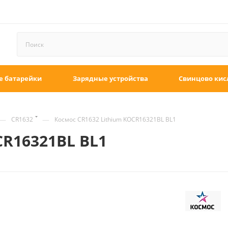
е батарейки
Зарядные устройства
Свинцово кис
—
—
CR1632
Космос CR1632 Lithium KOCR16321BL BL1
CR16321BL BL1