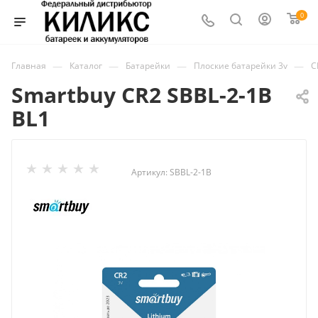
0
—
—
—
—
Главная
Каталог
Батарейки
Плоские батарейки 3v
C
Smartbuy CR2 SBBL-2-1B
BL1
Артикул:
SBBL-2-1B