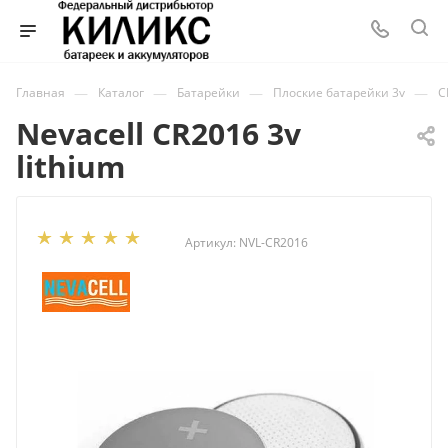
—
—
—
—
Главная
Каталог
Батарейки
Плоские батарейки 3v
C
Nevacell CR2016 3v
lithium
Артикул:
NVL-CR2016