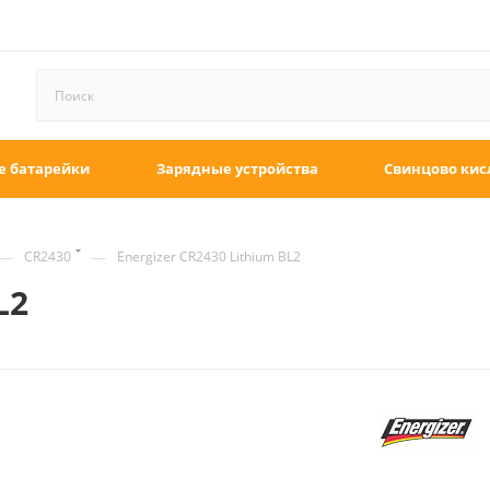
е батарейки
Зарядные устройства
Свинцово кис
—
—
CR2430
Energizer CR2430 Lithium BL2
L2