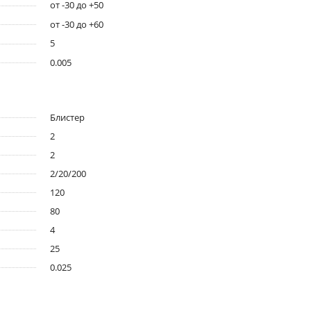
от -30 до +50
от -30 до +60
5
0.005
Блистер
2
2
2/20/200
120
80
4
25
0.025