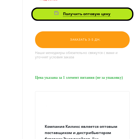
Получить оптовую цену
ЗАКАЗАТЬ 3-5 ДН.
Наши менеджеры обязательно свяжутся с вами и
уточнят условия заказа
Цена указана за 1 элемент питания (не за упаковку)
Компания Киликс является оптовым
поставщиком и дистрибьютором
батареек Энерджайзер.
Вся