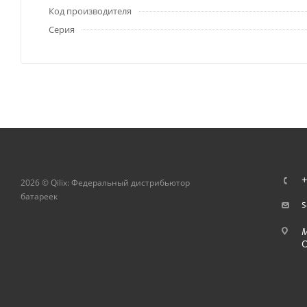
Код производителя
Серия
+
2026 © Qilix: Федеральный дистрибьютор
батареек
s
О