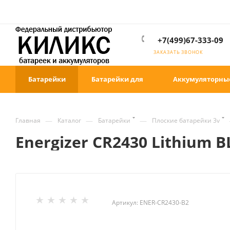
+7(499)67-333-09
ЗАКАЗАТЬ ЗВОНОК
Батарейки
Батарейки для
Аккумуляторны
—
—
—
Главная
Каталог
Батарейки
Плоские батарейки 3v
Energizer CR2430 Lithium B
Артикул:
ENER-CR2430-B2