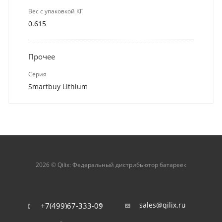
Вес с упаковкой КГ
0.615
Прочее
Серия
Smartbuy Lithium
2026 © Qilix: Федеральный дистрибьютор батареек
sales@qilix.ru
+7(499)67-333-09