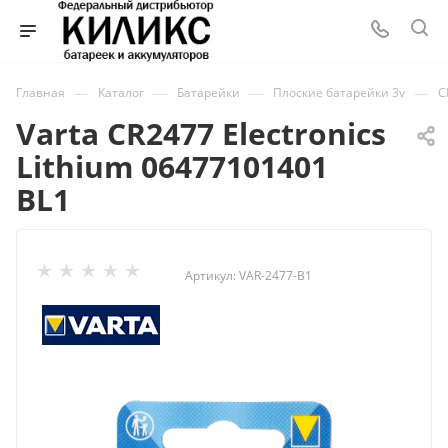
—
—
—
—
Главная
Каталог
Батарейки
Плоские батарейки 3v
C
Varta CR2477 Electronics
Lithium 06477101401
BL1
Артикул:
VAR-2477-B1