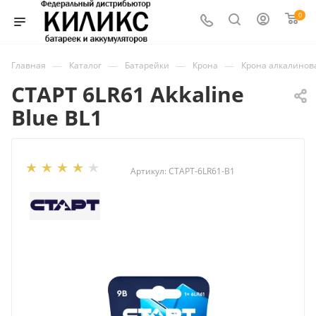
0
—
—
—
—
Главная
Каталог
Батарейки
Крона
Крона алкалинов
СТАРТ 6LR61 Akkaline
Blue BL1
Артикул:
СТАРТ-6LR61-B1