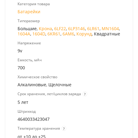
Категория товара
Батарейки
Типоразмер
Большие,
Крона
,
6LF22
,
6LP3146
,
6LR61
,
MN1604
,
1604A
,
1604D
,
6KR61
,
6AM6
,
Корунд
, Квадратные
Напряжение
9v
Емкость, мАч
700
Химическое свойство
Алкалиновые, Щелочные
Срок хранения, лет/циклов заряда
?
5 лет
Штрихкод
4640033423047
Температура хранения
?
от +10 до +25