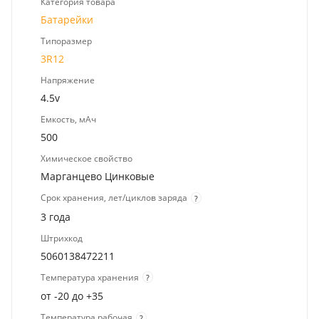
Категория товара
Батарейки
Типоразмер
3R12
Напряжение
4.5v
Емкость, мАч
500
Химическое свойство
Марганцево Цинковые
Срок хранения, лет/циклов заряда
?
3 года
Штрихкод
5060138472211
Температура хранения
?
от -20 до +35
Температура рабочая
?