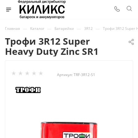
—
—
—
—
Главная
Каталог
Батарейки
3R12
Трофи 3R12 Super H
Трофи 3R12 Super
Heavy Duty Zinc SR1
Артикул:
TRF-3R12-S1