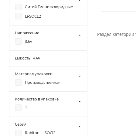
Литий Тионилхлоридные
Li-SOCL2
Напряжение
Раздел категории 
3.6v
Емкость, мАч
Материал упаковки
Производственная
Количество в упаковке
1
Серия
Robiton Li-SOCl2