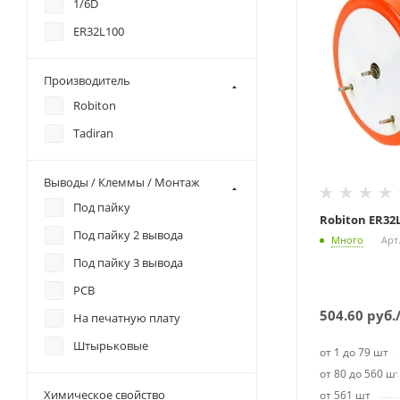
1/6D
ER32L100
Производитель
Robiton
Tadiran
Выводы / Клеммы / Монтаж
Под пайку
Robiton ER32L
Под пайку 2 вывода
Много
Арт
Под пайку 3 вывода
PCB
504.60
руб.
На печатную плату
Штырьковые
от 1 до 79 шт
от 80 до 560 ш
Химическое свойство
от 561 шт