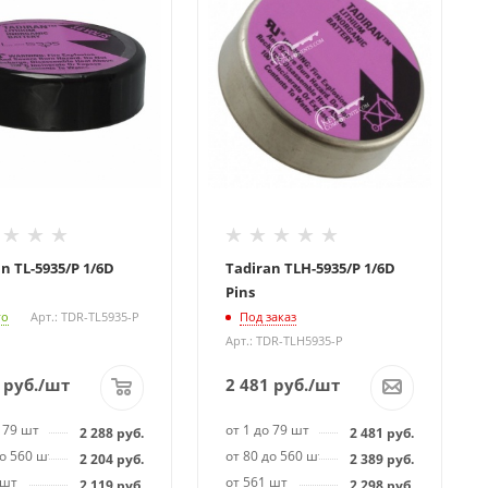
n TL-5935/P 1/6D
Tadiran TLH-5935/P 1/6D
Pins
го
Арт.: TDR-TL5935-P
Под заказ
Арт.: TDR-TLH5935-P
руб.
/шт
2 481
руб.
/шт
 79 шт
от 1 до 79 шт
2 288
руб.
2 481
руб.
до 560 шт
от 80 до 560 шт
2 204
руб.
2 389
руб.
 шт
от 561 шт
2 119
руб.
2 298
руб.