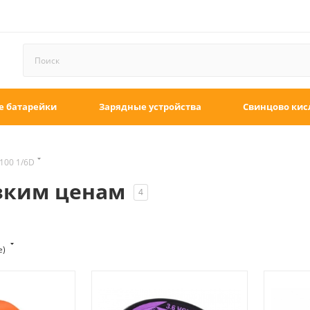
е батарейки
Зарядные устройства
Свинцово кис
100 1/6D
изким ценам
4
е)