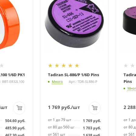
100 1/6D PK1
Tadiran SL-886/P 1/6D Pins
Tadira
Pins
.: RBT-ER32L100
Много
Арт.: TDR-SL886-P
Мно
/шт
1 769
руб.
/шт
2 288
от 1 до 79 шт
от 1 до
504.60
руб.
1 769
руб.
т
от 80 до 560 шт
от 80 
485.90
руб.
1 703
руб.
от 561 шт
от 561
467.30
руб.
1 638
руб.