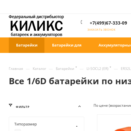
+7(499)67-333-09
ЗАКАЗАТЬ ЗВОНОК
Батарейки
Батарейки для
Аккумуляторны
—
—
—
—
Главная
Каталог
Батарейки
LI-SOCL2 (ER)
ER32L
Все 1/6D батарейки по н
По цене (возрастани
ФИЛЬТР
Типоразмер