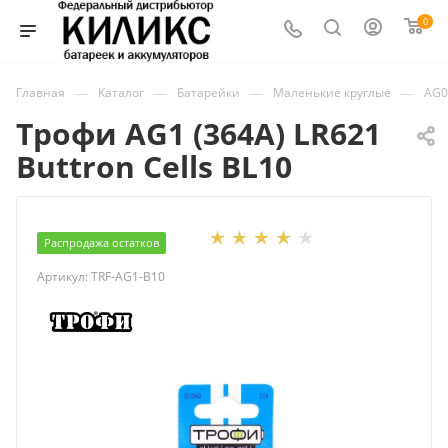
0
—
—
—
—
Главная
Каталог
Батарейки
Маленькие круглые
AG01
Трофи AG1 (364A) LR621
Buttron Cells BL10
Распродажа остатков
Артикул:
TRF-AG1-B10