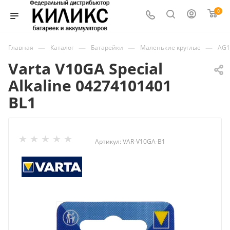
0
—
—
—
—
Главная
Каталог
Батарейки
Маленькие круглые
AG1
Varta V10GA Special
Alkaline 04274101401
BL1
Артикул:
VAR-V10GA-B1