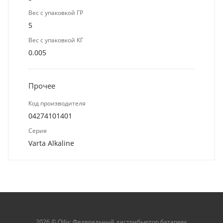
Вес с упаковкой ГР
5
Вес с упаковкой КГ
0.005
Прочее
Код производителя
04274101401
Серия
Varta Alkaline
2026 © Qilix: Федеральный дистрибьютор батареек