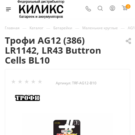
0
—
—
—
—
Главная
Каталог
Батарейки
Маленькие круглые
AG1
Трофи AG12 (386)
LR1142, LR43 Buttron
Cells BL10
Артикул:
TRF-AG12-B10