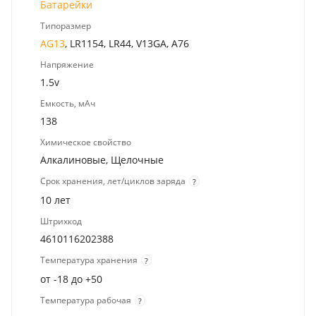
Батарейки
Типоразмер
AG13
, LR1154, LR44, V13GA, A76
Напряжение
1.5v
Емкость, мАч
138
Химическое свойство
Алкалиновые, Щелочные
Срок хранения, лет/циклов заряда
?
10 лет
Штрихкод
4610116202388
Температура хранения
?
от -18 до +50
Температура рабочая
?