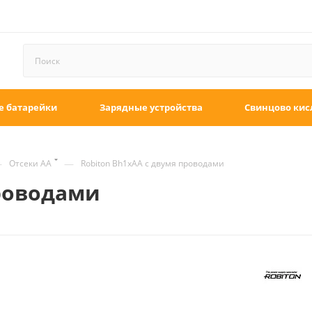
е батарейки
Зарядные устройства
Свинцово кис
—
—
Отсеки AA
Robiton Bh1xAA с двумя проводами
проводами