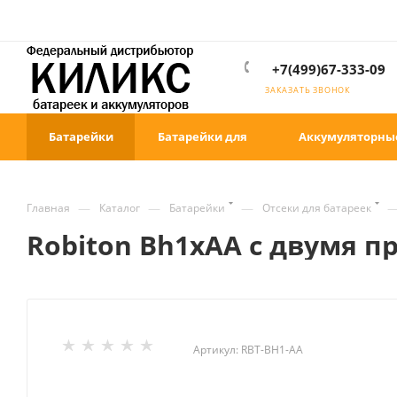
+7(499)67-333-09
ЗАКАЗАТЬ ЗВОНОК
Батарейки
Батарейки для
Аккумуляторны
—
—
—
Главная
Каталог
Батарейки
Отсеки для батареек
Robiton Bh1xAA с двумя 
Артикул:
RBT-BH1-AA