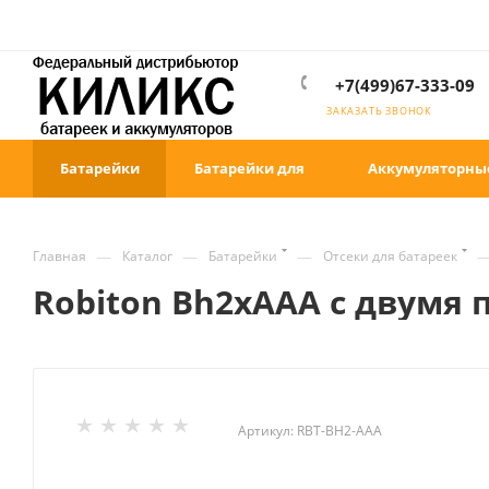
+7(499)67-333-09
ЗАКАЗАТЬ ЗВОНОК
Батарейки
Батарейки для
Аккумуляторны
—
—
—
Главная
Каталог
Батарейки
Отсеки для батареек
Robiton Bh2xAAA с двумя
Артикул:
RBT-BH2-AAA