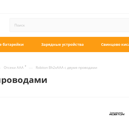
е батарейки
Зарядные устройства
Свинцово кис
—
—
Отсеки AAA
Robiton Bh2xAAA с двумя проводами
 проводами