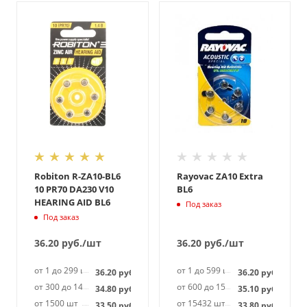
Robiton R-ZA10-BL6
Rayovac ZA10 Extra
10 PR70 DA230 V10
BL6
HEARING AID BL6
Под заказ
Под заказ
36.20
руб.
/шт
36.20
руб.
/шт
от 1 до 299 шт
от 1 до 599 шт
36.20
руб.
36.20
руб.
от 300 до 1499 шт
от 600 до 15431 шт
34.80
руб.
35.10
руб.
от 1500 шт
от 15432 шт
33.50
руб.
33.80
руб.