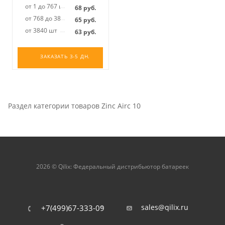
от 1 до 767 шт
68
руб.
от 768 до 3839 шт
65
руб.
от 3840 шт
63
руб.
ЗАКАЗАТЬ 3-5 ДН.
Раздел категории товаров Zinc Airc 10
2026 © Qilix: Федеральный дистрибьютор батареек
sales@qilix.ru
+7(499)67-333-09