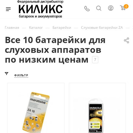
0
—
—
—
—
Главная
Каталог
Батарейки
Слуховые батарейки ZA
Все 10 батарейки для
слуховых аппаратов
по низким ценам
7
ФИЛЬТР