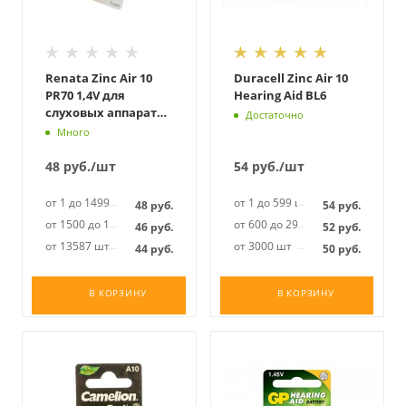
Renata Zinc Air 10
Duracell Zinc Air 10
PR70 1,4V для
Hearing Aid BL6
слуховых аппаратов
Достаточно
BL6
Много
48
руб.
/шт
54
руб.
/шт
от 1 до 1499 шт
от 1 до 599 шт
48
руб.
54
руб.
от 1500 до 13586 шт
от 600 до 2999 шт
46
руб.
52
руб.
от 13587 шт
от 3000 шт
44
руб.
50
руб.
В КОРЗИНУ
В КОРЗИНУ