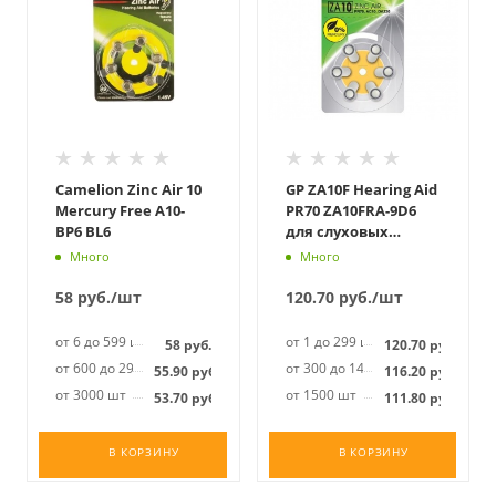
Camelion Zinc Air 10
GP ZA10F Hearing Aid
Mercury Free A10-
PR70 ZA10FRA-9D6
BP6 BL6
для слуховых
аппаратов BL6
Много
Много
58
руб.
/шт
120.70
руб.
/шт
от 6 до 599 шт
от 1 до 299 шт
58
руб.
120.70
руб.
от 600 до 2999 шт
от 300 до 1499 шт
55.90
руб.
116.20
руб.
от 3000 шт
от 1500 шт
53.70
руб.
111.80
руб.
В КОРЗИНУ
В КОРЗИНУ