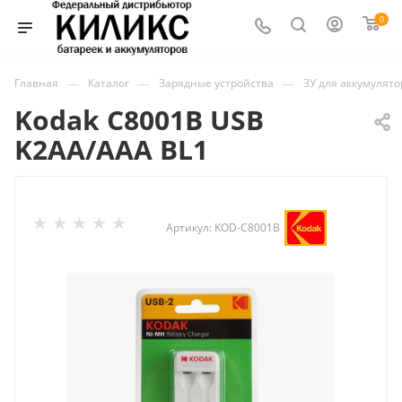
0
—
—
—
Главная
Каталог
Зарядные устройства
ЗУ для аккумулят
Kodak C8001B USB
K2AA/AAA BL1
Артикул:
KOD-C8001B