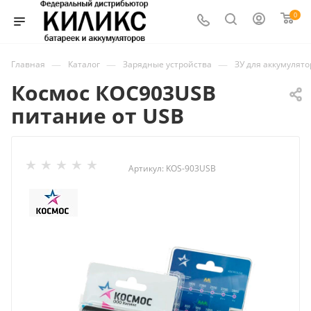
0
—
—
—
Главная
Каталог
Зарядные устройства
ЗУ для аккумулят
Космос КОС903USB
питание от USB
Артикул:
KOS-903USB