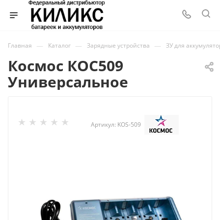
—
—
—
Главная
Каталог
Зарядные устройства
ЗУ для аккумулят
Космос КОС509
Универсальное
Артикул:
KOS-509