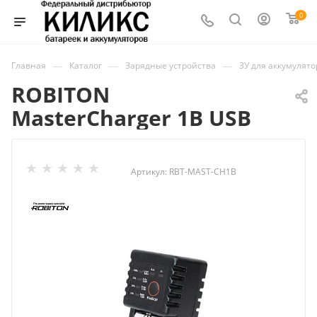
0
—
—
—
Главная
Каталог
Зарядные устройства
ЗУ для аккумулят
ROBITON
MasterCharger 1B USB
Артикул:
RBT-MAST-CH1B