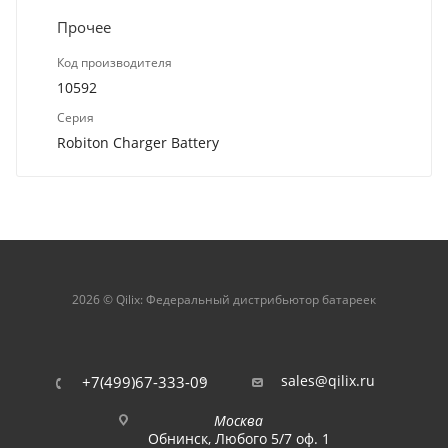
Прочее
Код производителя
10592
Серия
Robiton Charger Battery
2026 © Qilix: Федеральный дистрибьютор батареек
sales@qilix.ru
+7(499)67-333-09
Москва
Обнинск, Любого 5/7 оф. 1