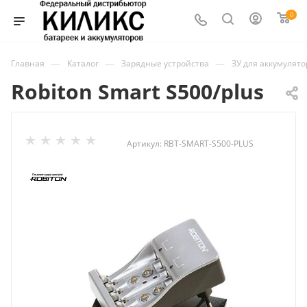
0
—
—
—
Главная
Каталог
Зарядные устройства
ЗУ для аккумулят
Robiton Smart S500/plus
Артикул:
RBT-SMART-S500-PLUS