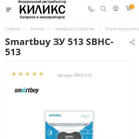
0
—
—
—
Главная
Каталог
Зарядные устройства
ЗУ для аккумулят
Smartbuy ЗУ 513 SBHC-
513
Артикул:
SBHC-513