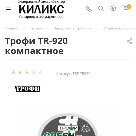
0
—
—
—
Главная
Каталог
Зарядные устройства
ЗУ для аккумулят
Трофи TR-920
компактное
Артикул:
TRF-TR920