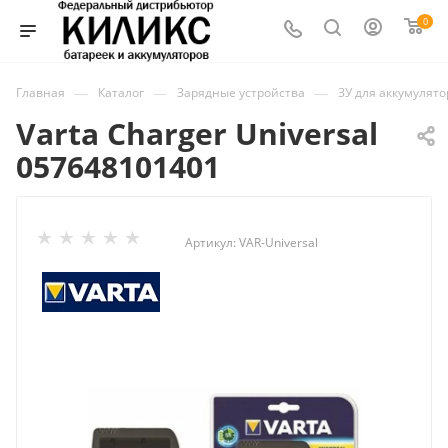
0
—
—
—
Главная
Каталог
Зарядные устройства
ЗУ для аккумулят
Varta Charger Universal
057648101401
Артикул:
VAR-Universal