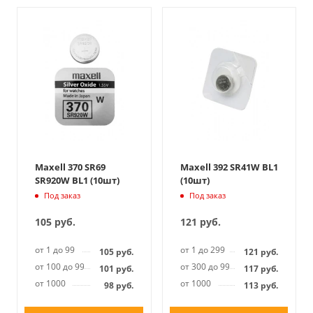
Maxell 370 SR69
Maxell 392 SR41W BL1
SR920W BL1 (10шт)
(10шт)
Под заказ
Под заказ
105
руб.
121
руб.
от 1 до 99
от 1 до 299
105
руб.
121
руб.
от 100 до 999
от 300 до 999
101
руб.
117
руб.
от 1000
от 1000
98
руб.
113
руб.