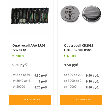
Quatrocell AAA LR03
Quatrocell CR2032
Eco SR10
Lithium BULK500
Много
Много
9.30
руб.
9.50
руб.
от 2 до 8639
от 500 до 2999
9.30
руб.
9.50
руб.
от 8640 до 49999
от 3000 до 9999
9
руб.
9.10
руб.
от 50000
от 10000
8.70
руб.
8.80
руб.
В КОРЗИНУ
В КОРЗИНУ