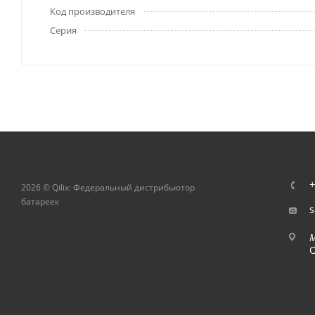
Код производителя
Серия
+
2026 © Qilix: Федеральный дистрибьютор
батареек
s
О