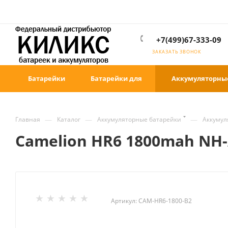
+7(499)67-333-09
ЗАКАЗАТЬ ЗВОНОК
Батарейки
Батарейки для
Аккумуляторны
—
—
—
Главная
Каталог
Аккумуляторные батарейки
Аккумул
Camelion HR6 1800mah NH
Артикул:
CAM-HR6-1800-B2