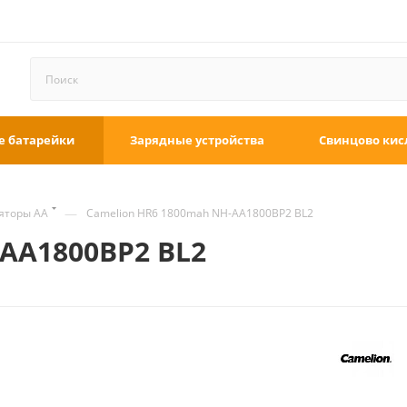
е батарейки
Зарядные устройства
Свинцово кис
—
яторы АА
Camelion HR6 1800mah NH-AA1800BP2 BL2
-AA1800BP2 BL2